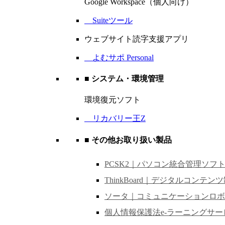
Google Workspace（個人向け）
Suiteツール
ウェブサイト読字支援アプリ
よむサポ Personal
■ システム・環境管理
環境復元ソフト
リカバリー王Z
■ その他お取り扱い製品
PCSK2｜パソコン統合管理ソフ
ThinkBoard｜デジタルコンテン
ソータ｜コミュニケーションロボ
個人情報保護法e-ラーニングサー