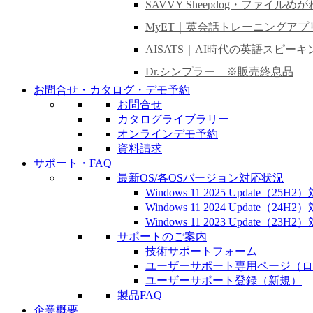
SAVVY Sheepdog・ファイルめが
MyET｜英会話トレーニングアプ
AISATS｜AI時代の英語スピー
Dr.シンプラー ※販売終息品
お問合せ・カタログ・デモ予約
お問合せ
カタログライブラリー
オンラインデモ予約
資料請求
サポート・FAQ
最新OS/各OSバージョン対応状況
Windows 11 2025 Update（25
Windows 11 2024 Update（24
Windows 11 2023 Update（23
サポートのご案内
技術サポートフォーム
ユーザーサポート専用ページ（ロ
ユーザーサポート登録（新規）
製品FAQ
企業概要