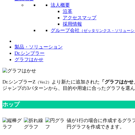
法人概要
沿革
アクセスマップ
採用情報
グループ会社
（ゼッタリンクス・ソリューシ
製品・ソリューション
Dr.シンプラー
グラフはかせ
Dr.シンプラーZ
より新たに追加された
「グラフはかせ
（Ver.2）
ジャンプの3パターンから、目的や用途に合ったグラフを選
ホップ
値が1行の場合に作成するグラ
円グラフを作成できます。