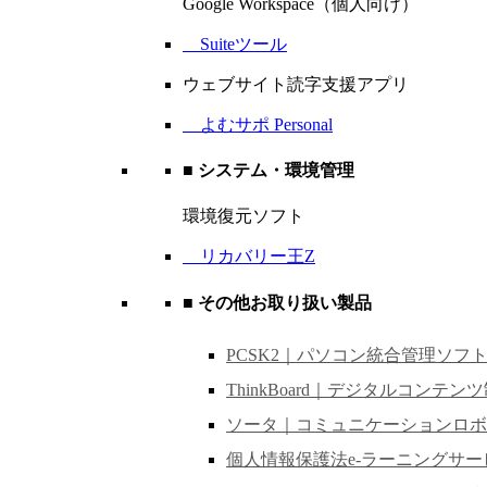
Google Workspace（個人向け）
Suiteツール
ウェブサイト読字支援アプリ
よむサポ Personal
■ システム・環境管理
環境復元ソフト
リカバリー王Z
■ その他お取り扱い製品
PCSK2｜パソコン統合管理ソフ
ThinkBoard｜デジタルコンテン
ソータ｜コミュニケーションロボ
個人情報保護法e-ラーニングサー