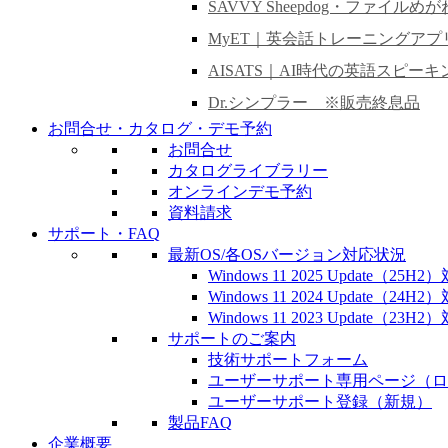
SAVVY Sheepdog・ファイルめが
MyET｜英会話トレーニングアプ
AISATS｜AI時代の英語スピー
Dr.シンプラー ※販売終息品
お問合せ・カタログ・デモ予約
お問合せ
カタログライブラリー
オンラインデモ予約
資料請求
サポート・FAQ
最新OS/各OSバージョン対応状況
Windows 11 2025 Update（25
Windows 11 2024 Update（24
Windows 11 2023 Update（23
サポートのご案内
技術サポートフォーム
ユーザーサポート専用ページ（ロ
ユーザーサポート登録（新規）
製品FAQ
企業概要