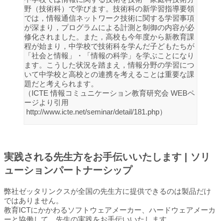
野（技術科）で学びます。技術科の新学習指導要領
では，情報通信ネットワーク技術に関する学習事項
が深まり，プログラムによる計測と制御の内容が必
修化されました。また，高校も今年度から新教育課
程が始まり，中学校で技術科を学んだ子どもたちが
「社会と情報」・「情報の科学」を学ぶことになり
ます。こうした状況を踏まえ，情報分野の学習につ
いて中学校と高校との連携を考えることは重要な課
題だと考えられます。
（ICTE 情報コミュニケーション教育研究会 WEBペ
ージより引用
http://www.icte.net/seminar/detail/181.php）
実践される先生方をお手伝いいたします | ソリ
ューションパートナーシップ
弊社ゼッタリンクスが全国の先生方に提供できるのは製品だけ
ではありません。
教育ICTにかかわるソフトウェアメーカー、ハードウェアメーカ
ーと協働して、先生の実践をお手伝いいたします。