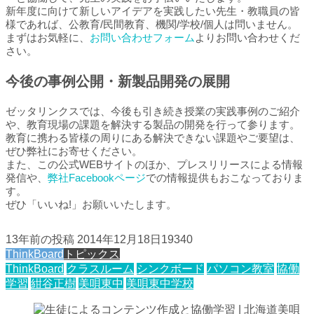
新年度に向けて新しいアイデアを実践したい先生・教職員の皆
様であれば、公教育/民間教育、機関/学校/個人は問いません。
まずはお気軽に、
お問い合わせフォーム
よりお問い合わせくだ
さい。
今後の事例公開・新製品開発の展開
ゼッタリンクスでは、今後も引き続き授業の実践事例のご紹介
や、教育現場の課題を解決する製品の開発を行って参ります。
教育に携わる皆様の周りにある解決できない課題やご要望は、
ぜひ弊社にお寄せください。
また、この公式WEBサイトのほか、プレスリリースによる情報
発信や、
弊社Facebookページ
での情報提供もおこなっておりま
す。
ぜひ「いいね!」お願いいたします。
13年前の投稿
2014年12月18日
19340
ThinkBoard
トピックス
ThinkBoard
クラスルーム
シンクボード
パソコン教室
協働
学習
紺谷正樹
美唄東中
美唄東中学校