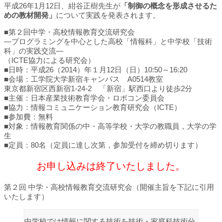
平成26年1月12日、紺谷正樹先生が
「制御の概念を形成させるた
めの教材開発」
について実践を発表されます。
■第２回中学・高校情報教育交流研究会
―プログラミングを中心とした高校「情報科」と中学校「技術
科」の実践交流―
（ICTE協力による研究会）
■日時：平成26（2014）年１月12日（日）10:50～16:20
■会場：工学院大学新宿キャンパス A0514教室
東京都新宿区西新宿1-24-2 「新宿」駅西口より徒歩2分
■主催：日本産業技術教育学会・ロボコン委員会
■協力：情報コミュニケーション教育研究会（ICTE）
■参加費：無料
■対象：情報教育関係の中・高等学校・大学の教職員，大学の学
生
■定員：80名（定員に達し次第，参加受付を締め切ります）
お申し込みは終了いたしました。
第２回 中学・高校情報教育交流研究会（開催主旨を下記に引用
いたします）
中学校では情報に関する技術を技術・家庭科技術分