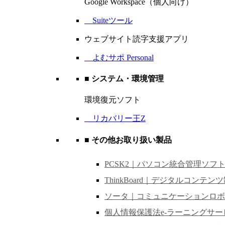
Google Workspace（個人向け）
Suiteツール
ウェブサイト読字支援アプリ
よむサポ Personal
■ システム・環境管理
環境復元ソフト
リカバリー王Z
■ その他お取り扱い製品
PCSK2｜パソコン統合管理ソフ
ThinkBoard｜デジタルコンテン
ソータ｜コミュニケーションロボ
個人情報保護法e-ラーニングサー