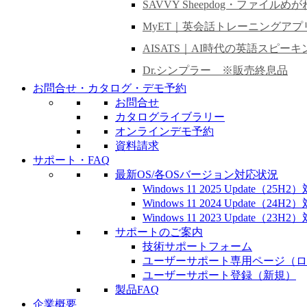
SAVVY Sheepdog・ファイルめが
MyET｜英会話トレーニングアプ
AISATS｜AI時代の英語スピー
Dr.シンプラー ※販売終息品
お問合せ・カタログ・デモ予約
お問合せ
カタログライブラリー
オンラインデモ予約
資料請求
サポート・FAQ
最新OS/各OSバージョン対応状況
Windows 11 2025 Update（25
Windows 11 2024 Update（24
Windows 11 2023 Update（23
サポートのご案内
技術サポートフォーム
ユーザーサポート専用ページ（ロ
ユーザーサポート登録（新規）
製品FAQ
企業概要