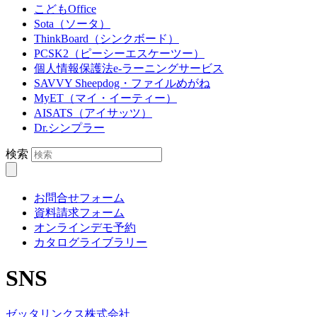
こどもOffice
Sota（ソータ）
ThinkBoard（シンクボード）
PCSK2（ピーシーエスケーツー）
個人情報保護法e-ラーニングサービス
SAVVY Sheepdog・ファイルめがね
MyET（マイ・イーティー）
AISATS（アイサッツ）
Dr.シンプラー
検索
お問合せフォーム
資料請求フォーム
オンラインデモ予約
カタログライブラリー
SNS
ゼッタリンクス株式会社