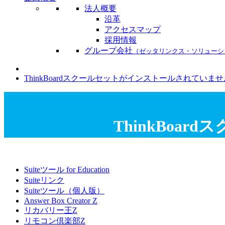
法人概要
沿革
アクセスマップ
採用情報
グループ会社
（ゼッタリンクス・ソリューシ
ThinkBoardスクールセットがインストールされていませ
ThinkBo
Suiteツール for Education
Suiteリンク
Suiteツール（個人版）
Answer Box Creator Z
リカバリー王Z
リモコン倶楽部Z